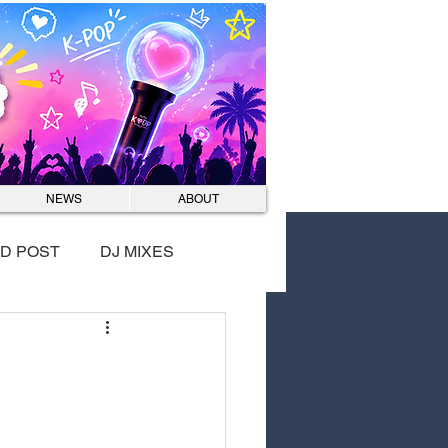
Log In
NEWS
ABOUT
D POST
DJ MIXES