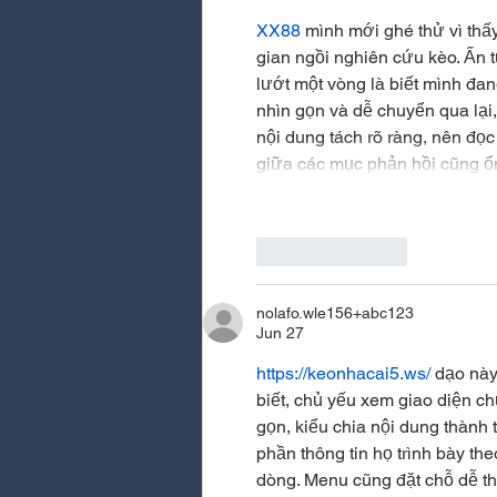
XX88
 mình mới ghé thử vì thấ
gian ngồi nghiên cứu kèo. Ấn 
lướt một vòng là biết mình đan
nhìn gọn và dễ chuyển qua lại
nội dung tách rõ ràng, nên đọc
giữa các mục phản hồi cũng ổ
Like
Reply
nolafo.wle156+abc123
Jun 27
https://keonhacai5.ws/
 dạo này
biết, chủ yếu xem giao diện ch
gọn, kiểu chia nội dung thành 
phần thông tin họ trình bày the
dòng. Menu cũng đặt chỗ dễ t