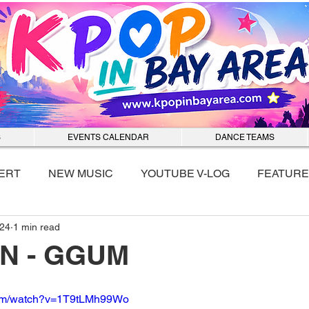
S
EVENTS CALENDAR
DANCE TEAMS
ERT
NEW MUSIC
YOUTUBE V-LOG
FEATURE
024
1 min read
nmixx
N - GGUM
com/watch?v=1T9tLMh99Wo