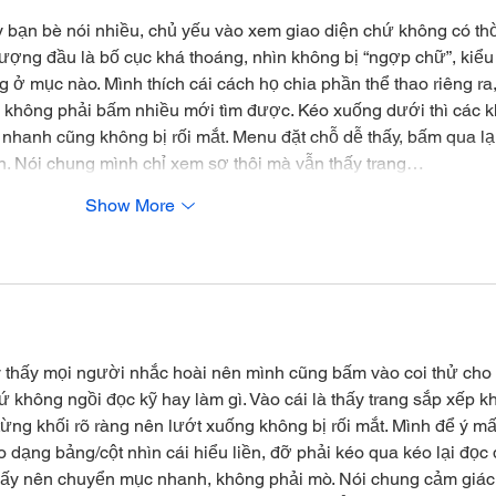
y bạn bè nói nhiều, chủ yếu vào xem giao diện chứ không có thờ
tượng đầu là bố cục khá thoáng, nhìn không bị “ngợp chữ”, kiểu
g ở mục nào. Mình thích cái cách họ chia phần thể thao riêng ra,
, không phải bấm nhiều mới tìm được. Kéo xuống dưới thì các k
 nhanh cũng không bị rối mắt. Menu đặt chỗ dễ thấy, bấm qua lại
n. Nói chung mình chỉ xem sơ thôi mà vẫn thấy trang…
Show More
 thấy mọi người nhắc hoài nên mình cũng bấm vào coi thử cho 
ứ không ngồi đọc kỹ hay làm gì. Vào cái là thấy trang sắp xếp k
từng khối rõ ràng nên lướt xuống không bị rối mắt. Mình để ý mấ
o dạng bảng/cột nhìn cái hiểu liền, đỡ phải kéo qua kéo lại đọc 
hấy nên chuyển mục nhanh, không phải mò. Nói chung cảm giác