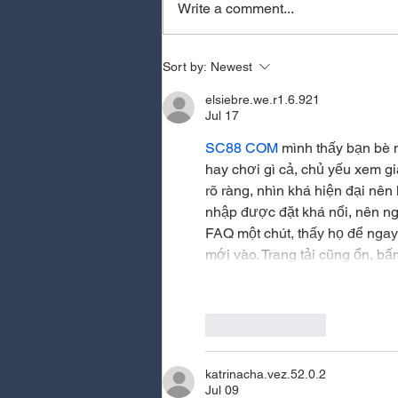
Write a comment...
MEOVV - HIT EM
Sort by:
Newest
elsiebre.we.r1.6.921
Jul 17
SC88 COM
 mình thấy bạn bè 
hay chơi gì cả, chủ yếu xem g
rõ ràng, nhìn khá hiện đại nê
nhập được đặt khá nổi, nên n
FAQ một chút, thấy họ để ngay
mới vào. Trang tải cũng ổn, b
Like
Reply
katrinacha.vez.52.0.2
Jul 09