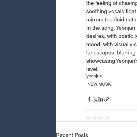
the feeling of chasin
soothing vocals float
mirrors the fluid nat
In the song, Yeonjun
desires, with poetic 
mood, with visually 
landscapes, blurring 
showcasing Yeonjun's 
level.
yeonjun
NEW MUSIC
Recent Posts