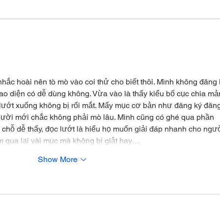
GIR
YEONJUN - ICE CREAM
nhắc hoài nên tò mò vào coi thử cho biết thôi. Mình không đăng 
iao diện có dễ dùng không. Vừa vào là thấy kiểu bố cục chia mả
n lướt xuống không bị rối mắt. Mấy mục cơ bản như đăng ký đăng
gười mới chắc không phải mò lâu. Mình cũng có ghé qua phần 
 chỗ dễ thấy, đọc lướt là hiểu họ muốn giải đáp nhanh cho ngườ
ấm qua lại vài mục mà không bị giật hay…
Show More