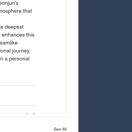
eonjun’s 
tmosphere that 
is deepest 
o enhances this 
reamlike 
onal journey, 
on a personal 
See All